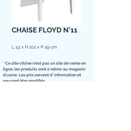
CHAISE FLOYD N°11
L 43 x H 102 x P 49 cm
* Ce site vitrine n'est pas un site de vente en
ligne, les produits sont à retirer au magasin
d'usine. Les prix servent d' information et
peuvent être modifiés
Nous contacter
07 76 01 01 74
RUE DU CIMETIERE
10500 DIENVILLE
Landing page
Moyens de
Code promo
paiement