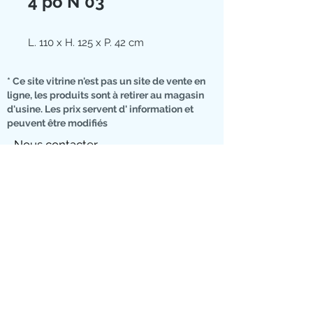
4 po N°03
L. 110 x H. 125 x P. 42 cm
* Ce site vitrine n'est pas un site de vente en
ligne, les produits sont à retirer au magasin
d'usine. Les prix servent d' information et
peuvent être modifiés
Nous contacter
07 76 01 01 74
RUE DU CIMETIERE
10500 DIENVILLE
Landing page
Moyens de
Code promo
paiement
en magasin