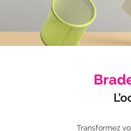
Brade
L’o
Transformez vot