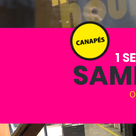
1 S
SAME
0