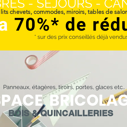
RES - SEJOURS - CA
lits chevets, commodes, miroirs, tables de salon
a
70%* de réd
* sur des prix conseillés déjà vend
Panneaux, étagères, tiroirs, portes, glaces etc..
SPACE BRICOLA
BOIS & QUINCAILLERIES