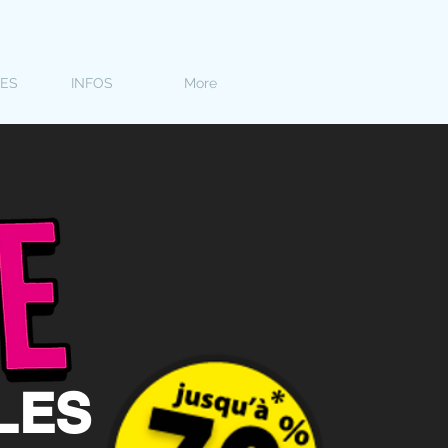
LES
INFOS
More
LES