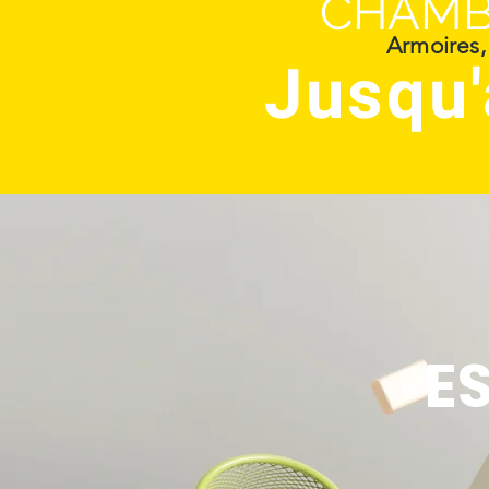
CHAMB
Armoires, 
Jusqu'
E