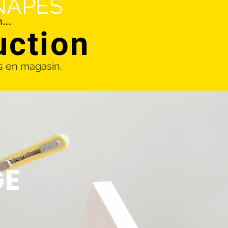
NAPÉS
...
uction
us en magasin.
GE