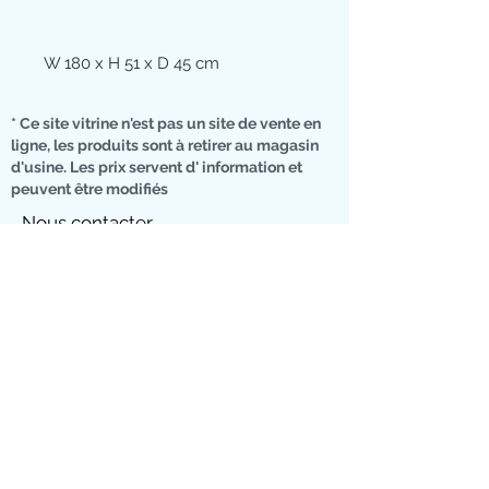
W 180 x H 51 x D 45 cm
* Ce site vitrine n'est pas un site de vente en
ligne, les produits sont à retirer au magasin
d'usine. Les prix servent d' information et
peuvent être modifiés
Nous contacter
07 76 01 01 74
RUE DU CIMETIERE
10500 DIENVILLE
Landing page
Moyens de
Code promo
paiement
en magasin